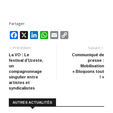
Partager:
F
X
Li
W
E
C
ac
n
h
m
o
Navigation
Article
Artic
Précédent
Suivant
e
k
at
ai
p
précédent
suiva
La VO : Le
Communiqué de
de
b
e
s
l
y
festival d’Uzeste,
presse :
:
o
dI
A
Li
l’article
un
Mobilisation
compagnonnage
« Bloquons tout
o
n
p
n
singulier entre
! »
k
p
k
artistes et
syndicalistes
AUTRES ACTUALITÉS