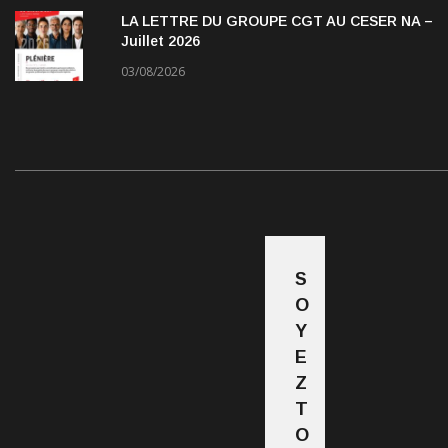
LA LETTRE DU GROUPE CGT AU CESER NA –
Juillet 2026
03/08/2026
S
O
Y
E
Z
T
O