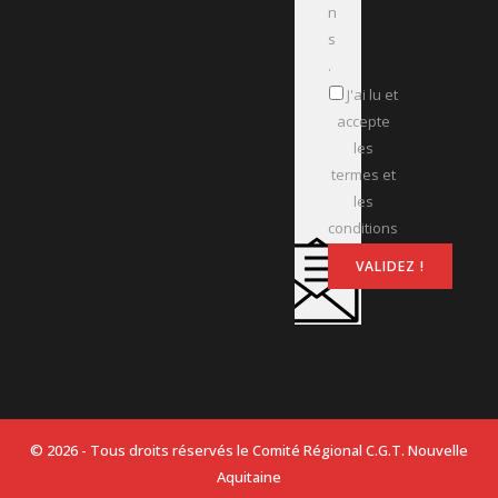
n
s
.
J'ai lu et
accepte
les
termes et
les
conditions
© 2026 - Tous droits réservés le Comité Régional C.G.T. Nouvelle
Aquitaine