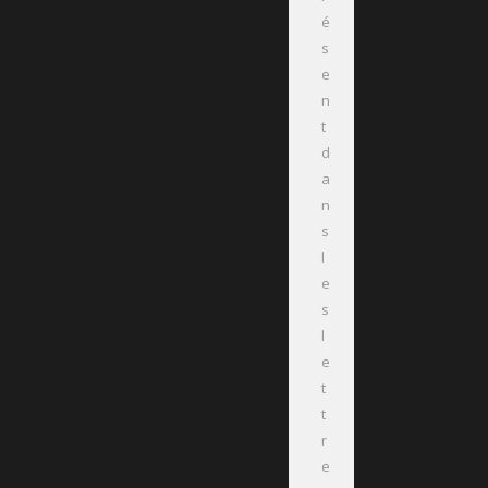
é
s
e
n
t
d
a
n
s
l
e
s
l
e
t
t
r
e