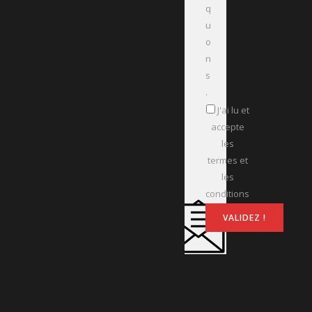
q
u
o
n
s
.
J'ai lu et
accepte
les
termes et
les
conditions