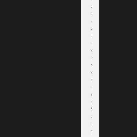
o
u
s
p
o
u
v
e
z
v
o
u
s
d
é
s
i
n