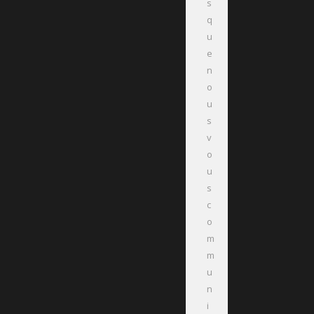
s
q
u
e
n
o
u
s
v
o
u
s
c
o
m
m
u
n
i