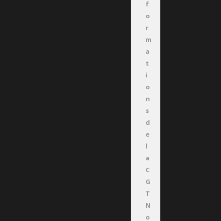
f
o
r
m
a
t
i
o
n
s
d
e
l
a
C
G
T
N
o