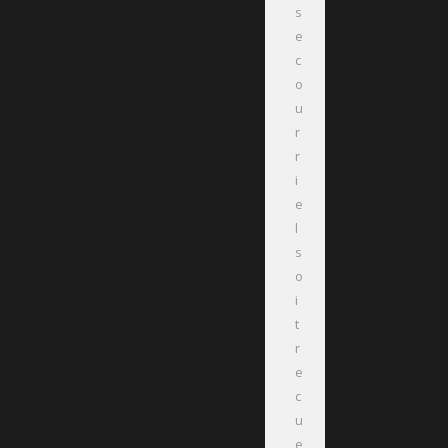
s
e
c
o
u
r
r
i
e
l
s
o
i
t
r
e
c
u
e