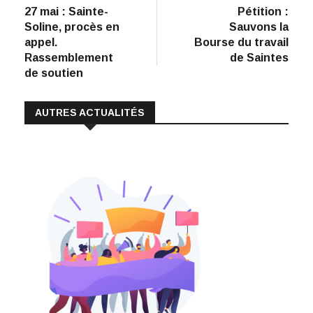
e
k
at
ai
p
précédent
suiva
27 mai : Sainte-
Pétition :
de
b
e
s
l
y
Soline, procès en
Sauvons la
:
o
dI
A
Li
l’article
appel.
Bourse du travail
Rassemblement
de Saintes
o
n
p
n
de soutien
k
p
k
AUTRES ACTUALITÉS