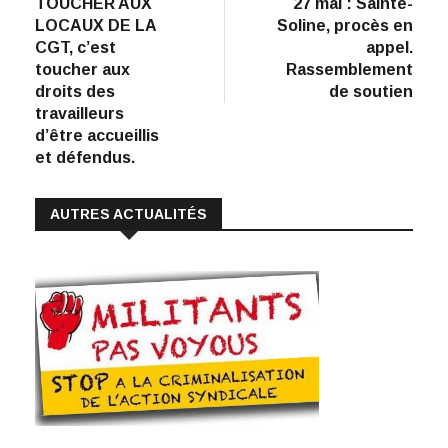
précédent
suiva
TOUCHER AUX
27 mai : Sainte-
de
b
e
s
l
y
LOCAUX DE LA
Soline, procès en
:
o
dI
A
Li
l’article
CGT, c’est
appel.
toucher aux
Rassemblement
o
n
p
n
droits des
de soutien
k
p
k
travailleurs
d’être accueillis
et défendus.
AUTRES ACTUALITÉS