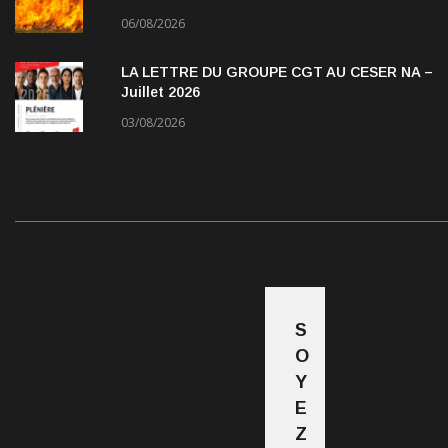
06/08/2026
LA LETTRE DU GROUPE CGT AU CESER NA –
Juillet 2026
03/08/2026
S
O
Y
E
Z