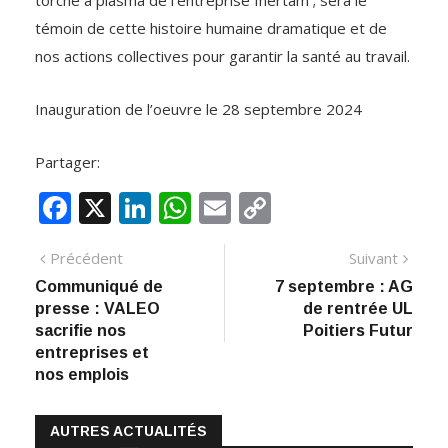
torche à plasma de l’entreprise Inertam ; sera le
témoin de cette histoire humaine dramatique et de
nos actions collectives pour garantir la santé au travail.
Inauguration de l’oeuvre le 28 septembre 2024
Partager:
F
X
Li
W
E
C
ac
n
h
m
o
Navigation
Article
Artic
Précédent
Suivant
e
k
at
ai
p
précédent
suiva
Communiqué de
7 septembre : AG
de
b
e
s
l
y
presse : VALEO
de rentrée UL
:
o
dI
A
Li
l’article
sacrifie nos
Poitiers Futur
entreprises et
o
n
p
n
nos emplois
k
p
k
AUTRES ACTUALITÉS