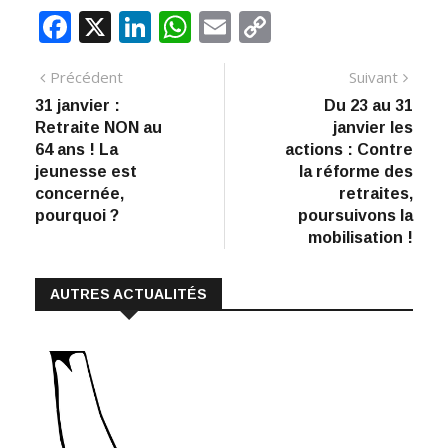
F
X
Li
W
E
C
ac
n
h
m
o
Navigation
Article
Artic
Précédent
Suivant
e
k
at
ai
p
précédent
suiva
31 janvier :
Du 23 au 31
de
b
e
s
l
y
Retraite NON au
janvier les
:
o
dI
A
Li
l’article
64 ans ! La
actions : Contre
jeunesse est
la réforme des
o
n
p
n
concernée,
retraites,
k
p
k
pourquoi ?
poursuivons la
mobilisation !
AUTRES ACTUALITÉS