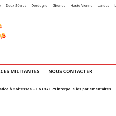
e
Deux-Sèvres
Dordogne
Gironde
Haute-Vienne
Landes
CES MILITANTES
NOUS CONTACTER
mentaires
Victoire judiciaire pour le COS de la CGT 47