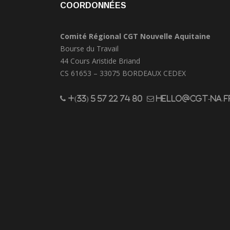
COORDONNÉES
Comité Régional CGT Nouvelle Aquitaine
Bourse du Travail
44 Cours Aristide Briand
CS 61653 – 33075 BORDEAUX CEDEX
+(33) 5 57 22 74 80
hello@cgt-na.f