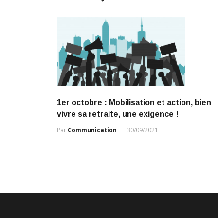
k
p
k
1er octobre : Mobilisation et action, bien
vivre sa retraite, une exigence !
Par
Communication
30/09/2021