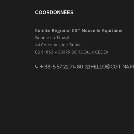
COORDONNÉES
Comité Régional CGT Nouvelle Aquitaine
Bourse du Travail
44 Cours Aristide Briand
CS 61653 – 33075 BORDEAUX CEDEX
+(33) 5 57 22 74 80
hello@cgt-na.f