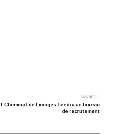
Article
Suivant
suivant
T Cheminot de Limoges tiendra un bureau
de recrutement
: