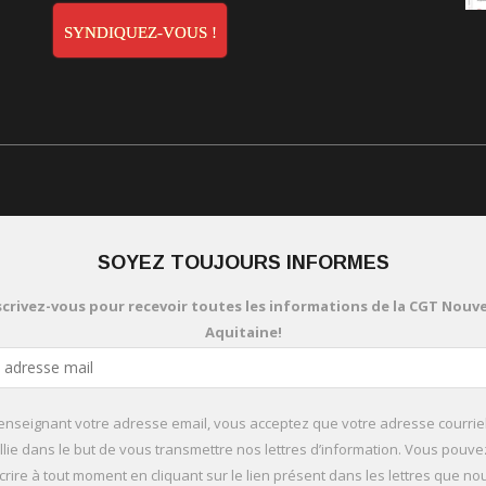
SYNDIQUEZ-VOUS !
SOYEZ TOUJOURS INFORMES
scrivez-vous pour recevoir toutes les informations de la CGT Nouve
Aquitaine!
enseignant votre adresse email, vous acceptez que votre adresse courriel
llie dans le but de vous transmettre nos lettres d’information. Vous pouv
rire à tout moment en cliquant sur le lien présent dans les lettres que n