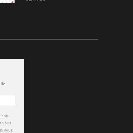
lle
 soit
ez vous
ous vous