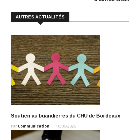
k
p
k
AUTRES ACTUALITÉS
Soutien au buandier·es du CHU de Bordeaux
Par
Communication
16/06/2026