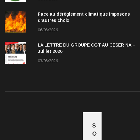
Face au dérèglement climatique imposons
d’autres choix
06/08/2026
LA LETTRE DU GROUPE CGT AU CESER NA –
Juillet 2026
03/08/2026
S
O