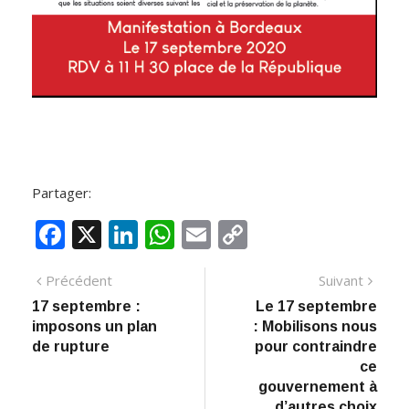
Partager:
F
X
Li
W
E
C
ac
n
h
m
o
Précédent
Suivant
e
k
at
ai
p
17 septembre :
Le 17 septembre
b
e
s
l
y
imposons un plan
: Mobilisons nous
o
dI
A
Li
de rupture
pour contraindre
ce
o
n
p
n
gouvernement à
d’autres choix