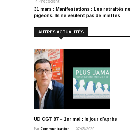
Navigation
Article
Précédent
e
k
at
ai
p
précédent
31 mars : Manifestations : Les retraités n
de
b
e
s
l
y
pigeons. Ils ne veulent pas de miettes
o
dI
A
Li
l’article
o
n
p
n
AUTRES ACTUALITÉS
k
p
k
UD CGT 87 – 1er mai : le jour d’après
Par
Communication
07/05/2020