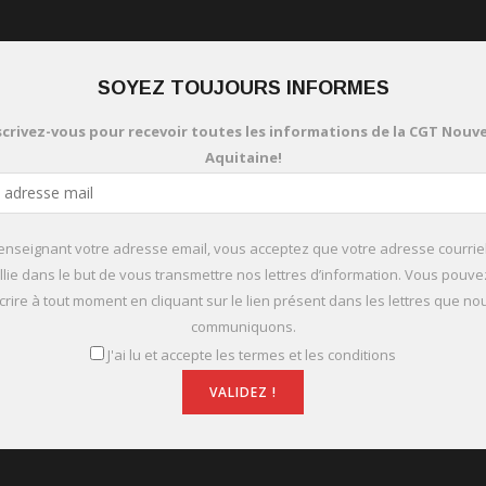
SOYEZ TOUJOURS INFORMES
scrivez-vous pour recevoir toutes les informations de la CGT Nouve
Aquitaine!
enseignant votre adresse email, vous acceptez que votre adresse courriel
llie dans le but de vous transmettre nos lettres d’information. Vous pouv
rire à tout moment en cliquant sur le lien présent dans les lettres que n
communiquons.
J'ai lu et accepte les termes et les conditions