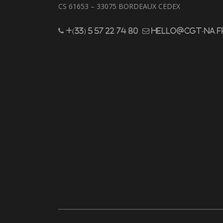
CS 61653 – 33075 BORDEAUX CEDEX
+(33) 5 57 22 74 80
hello@cgt-na.f