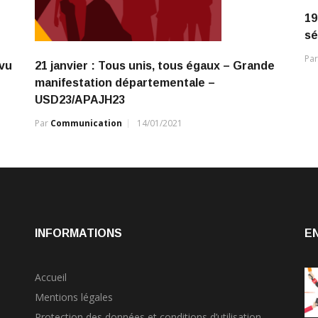
19
sé
Pa
évu
21 janvier : Tous unis, tous égaux – Grande
manifestation départementale –
USD23/APAJH23
Par
Communication
14/01/2021
INFORMATIONS
E
Accueil
Mentions légales
Protection des données et conditions d’utilisation