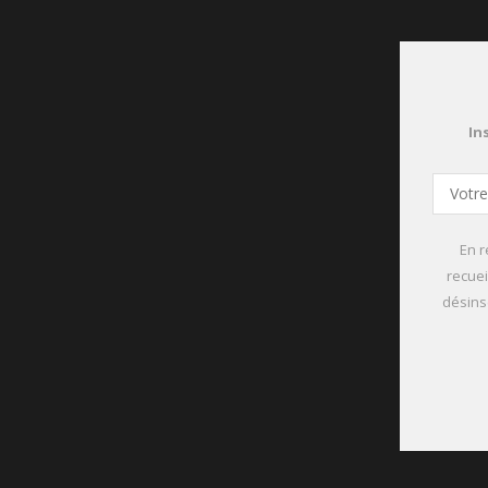
In
En r
recuei
désinsc