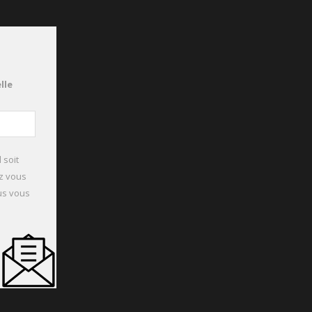
lle
 soit
ez vous
ous vous