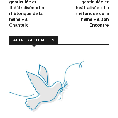
o
dI
A
Li
l’article
gesticulée et
gesticulée et
théâtralisée « La
théâtralisée « La
o
n
p
n
rhétorique de la
rhétorique de la
k
p
k
haine » à
haine » à Bon
Chanteix
Encontre
AUTRES ACTUALITÉS