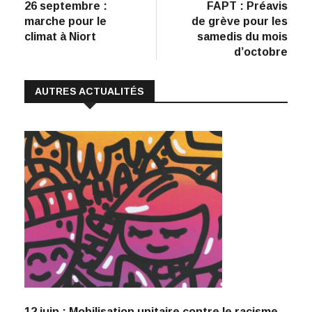
précédent
suiva
26 septembre :
FAPT : Préavis
de
b
e
s
l
y
marche pour le
de grève pour les
:
o
dI
A
Li
l’article
climat à Niort
samedis du mois
d’octobre
o
n
p
n
k
p
k
AUTRES ACTUALITÉS
12 juin : Mobilisation unitaire contre le racisme