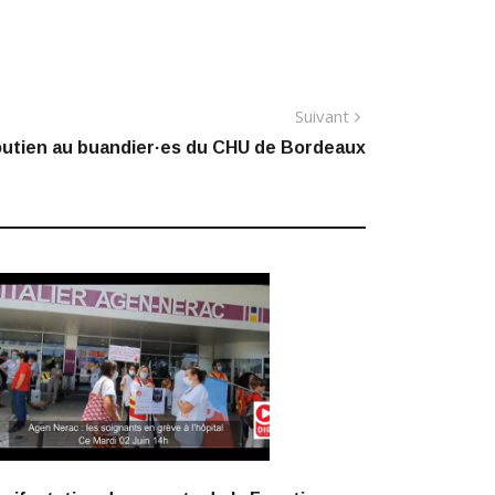
Article
Suivant
suivant
utien au buandier·es du CHU de Bordeaux
: