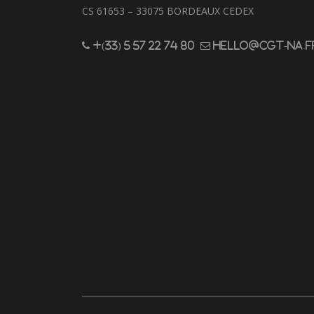
CS 61653 – 33075 BORDEAUX CEDEX
+(33) 5 57 22 74 80
hello@cgt-na.f