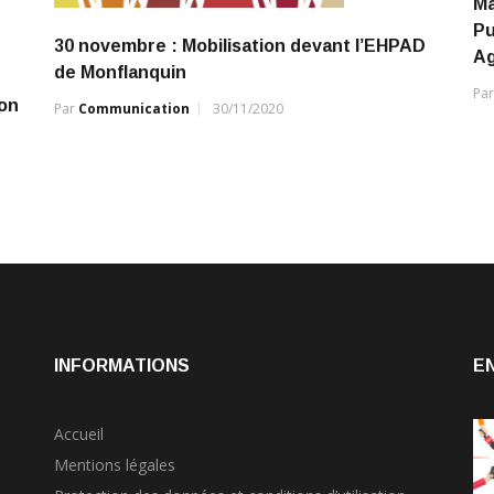
Ma
Pu
30 novembre : Mobilisation devant l’EHPAD
Ag
de Monflanquin
Pa
ion
Par
Communication
30/11/2020
INFORMATIONS
E
Accueil
Mentions légales