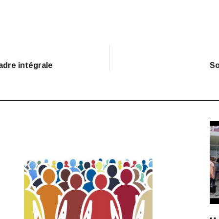
cadre intégrale
So