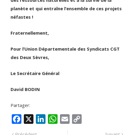
planète et qui entraîne l’ensemble de ces projets
néfastes !
Fraternellement,
Pour l’Union Départementale des Syndicats CGT
des Deux Sèvres,
Le Secrétaire Général
David BODIN
Partager:
F
X
Li
W
E
C
ac
n
h
m
o
Navigation
Article
Artic
Précédent
Suivant