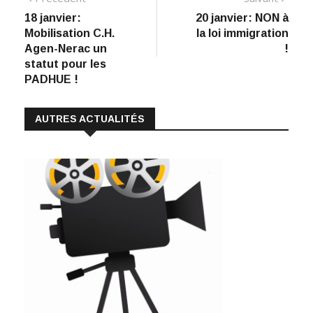
e
k
at
ai
p
précédent
suiva
18 janvier:
20 janvier: NON à
de
b
e
s
l
y
Mobilisation C.H.
la loi immigration
:
o
dI
A
Li
l’article
Agen-Nerac un
!
statut pour les
o
n
p
n
PADHUE !
k
p
k
AUTRES ACTUALITÉS