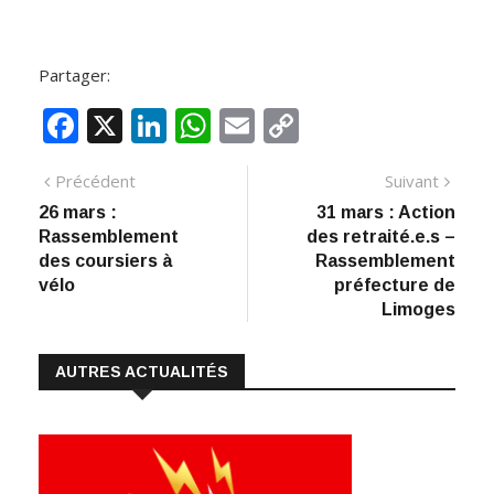
Partager:
F
X
Li
W
E
C
ac
n
h
m
o
Navigation
Article
Artic
Précédent
Suivant
e
k
at
ai
p
précédent
suiva
26 mars :
31 mars : Action
de
b
e
s
l
y
Rassemblement
des retraité.e.s –
:
o
dI
A
Li
l’article
des coursiers à
Rassemblement
vélo
préfecture de
o
n
p
n
Limoges
k
p
k
AUTRES ACTUALITÉS