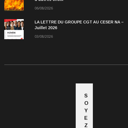
06/08/2026
LA LETTRE DU GROUPE CGT AU CESER NA –
Juillet 2026
03/08/2026
S
O
Y
E
Z