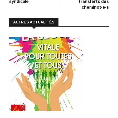
syndicale
transferts des
k
p
k
cheminot·e·s
AUTRES ACTUALITÉS