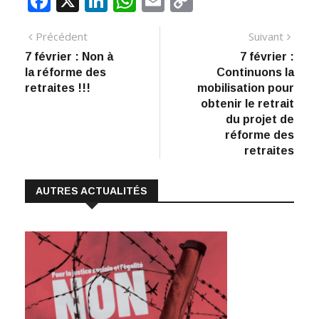
F
X
Li
W
E
C
ac
n
h
m
o
Navigation
Article
Artic
Précédent
Suivant
e
k
at
ai
p
précédent
suiva
7 février : Non à
7 février :
de
b
e
s
l
y
la réforme des
Continuons la
:
o
dI
A
Li
l’article
retraites !!!
mobilisation pour
obtenir le retrait
o
n
p
n
du projet de
k
p
k
réforme des
retraites
AUTRES ACTUALITÉS