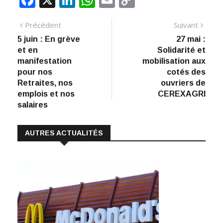
ac
n
h
m
o
Navigation
Article
Artic
Précédent
Suivant
e
k
at
ai
p
précédent
suiva
5 juin : En grève
27 mai :
de
b
e
s
l
y
et en
Solidarité et
:
o
dI
A
Li
l’article
manifestation
mobilisation aux
pour nos
cotés des
o
n
p
n
Retraites, nos
ouvriers de
k
p
k
emplois et nos
CEREXAGRI
salaires
AUTRES ACTUALITÉS