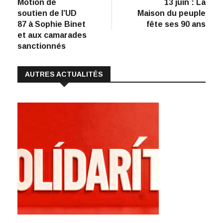
précédent
suiva
Motion de
13 juin : La
de
b
e
s
l
y
soutien de l’UD
Maison du peuple
:
o
dI
A
Li
l’article
87 à Sophie Binet
fête ses 90 ans
et aux camarades
o
n
p
n
sanctionnés
k
p
k
AUTRES ACTUALITÉS