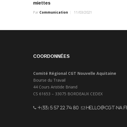
miettes
Par
Communication
11/03/2021
COORDONNÉES
Comité Régional CGT Nouvelle Aquitaine
Bourse du Travail
44 Cours Aristide Briand
CS 61653 – 33075 BORDEAUX CEDEX
+(33) 5 57 22 74 80
hello@cgt-na.f