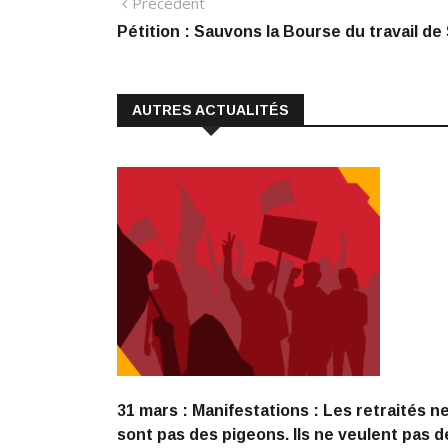
Navigation
Article
Précédent
e
k
at
ai
p
précédent
Pétition : Sauvons la Bourse du travail de
de
b
e
s
l
y
o
dI
A
Li
l’article
o
n
p
n
AUTRES ACTUALITÉS
k
p
k
31 mars : Manifestations : Les retraités n
sont pas des pigeons. Ils ne veulent pas d