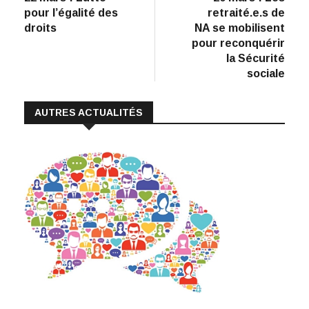
de
b
e
s
l
y
pour l’égalité des
retraité.e.s de
:
o
dI
A
Li
l’article
droits
NA se mobilisent
pour reconquérir
o
n
p
n
la Sécurité
k
p
k
sociale
AUTRES ACTUALITÉS