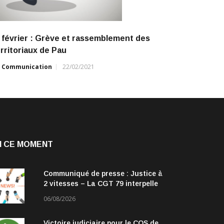
 février : Grève et rassemblement des
rritoriaux de Pau
r
Communication
22/02/2021
N CE MOMENT
Communiqué de presse : Justice à
2 vitesses – La CGT 79 interpelle
les parlementaires
06/08/2026
Victoire judiciaire pour le COS de