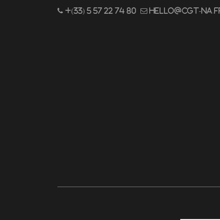
+(33) 5 57 22 74 80
hello@cgt-na.f