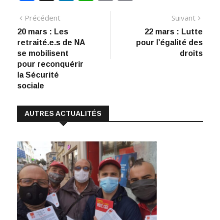
ac
n
h
m
o
Navigation
Article
Artic
Précédent
Suivant
e
k
at
ai
p
précédent
suiva
20 mars : Les
22 mars : Lutte
de
b
e
s
l
y
retraité.e.s de NA
pour l’égalité des
:
o
dI
A
Li
l’article
se mobilisent
droits
pour reconquérir
o
n
p
n
la Sécurité
k
p
k
sociale
AUTRES ACTUALITÉS