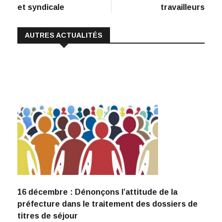
o
n
p
n
et syndicale
travailleurs
k
p
k
AUTRES ACTUALITÉS
16 décembre : Dénonçons l’attitude de la
préfecture dans le traitement des dossiers de
titres de séjour