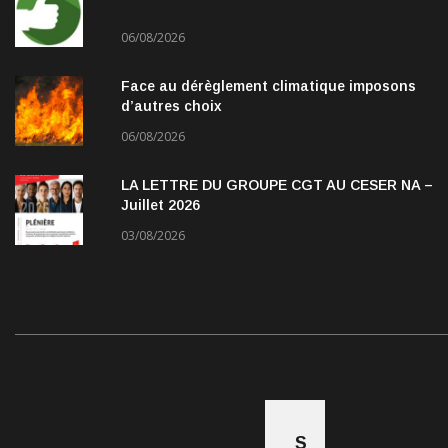
06/08/2026
Face au dérèglement climatique imposons
d’autres choix
06/08/2026
LA LETTRE DU GROUPE CGT AU CESER NA –
Juillet 2026
03/08/2026
S