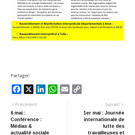
Partager:
F
X
Li
W
E
C
ac
n
h
m
o
Navigation
Article
Artic
Précédent
Suivant
e
k
at
ai
p
précédent
suiva
6 mai :
1er mai : Journée
de
b
e
s
l
y
Conférence :
internationale de
:
o
dI
A
Li
l’article
Médias &
lutte des
actualité sociale
travailleuses et