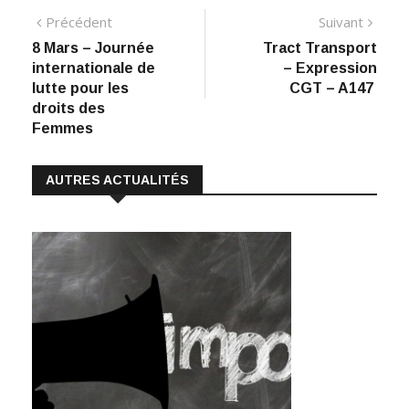
ac
n
h
m
o
Navigation
Article
Artic
Précédent
Suivant
e
k
at
ai
p
précédent
suiva
8 Mars – Journée
Tract Transport
de
b
e
s
l
y
internationale de
– Expression
:
o
dI
A
Li
l’article
lutte pour les
CGT – A147
droits des
o
n
p
n
Femmes
k
p
k
AUTRES ACTUALITÉS