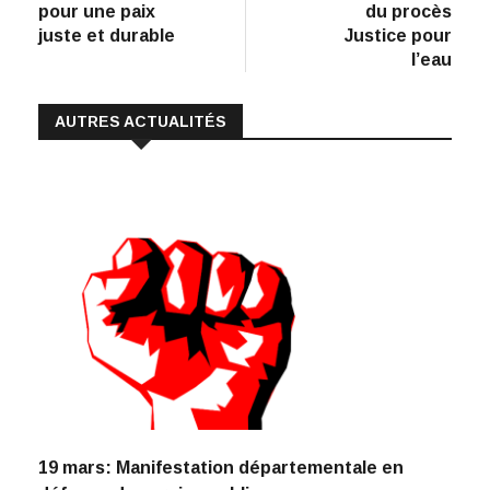
o
dI
A
Li
l’article
pour une paix
du procès
juste et durable
Justice pour
o
n
p
n
l’eau
k
p
k
AUTRES ACTUALITÉS
19 mars: Manifestation départementale en