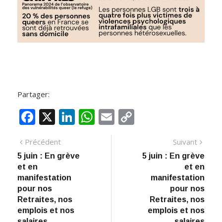
Partager:
F
X
Li
W
E
C
ac
n
h
m
o
Navigation
Article
Artic
Précédent
Suivant
e
k
at
ai
p
précédent
suiva
5 juin : En grève
5 juin : En grève
de
b
e
s
l
y
et en
et en
:
o
dI
A
Li
l’article
manifestation
manifestation
pour nos
pour nos
o
n
p
n
Retraites, nos
Retraites, nos
k
p
k
emplois et nos
emplois et nos
salaires
salaires