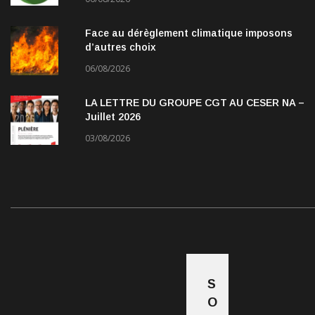
Face au dérèglement climatique imposons
d’autres choix
06/08/2026
LA LETTRE DU GROUPE CGT AU CESER NA –
Juillet 2026
03/08/2026
S
O