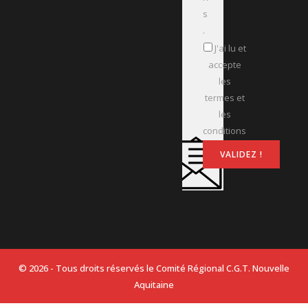
s
.
J'ai lu et
accepte
les
termes et
les
conditions
© 2026 - Tous droits réservés le Comité Régional C.G.T. Nouvelle
Aquitaine