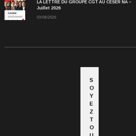
LA LETTRE DU GROUPE CGT AU CESER NA –
Juillet 2026
03/08/2026
S
O
Y
E
Z
T
O
U