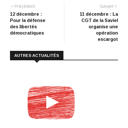
ac
n
h
m
o
Navigation
Article
Artic
Précédent
Suivant
e
k
at
ai
p
précédent
suiva
12 décembre :
11 décembre : La
de
b
e
s
l
y
Pour la défense
CGT de la Saviel
:
o
dI
A
Li
l’article
des libertés
organise une
démocratiques
opération
o
n
p
n
escargot
k
p
k
AUTRES ACTUALITÉS